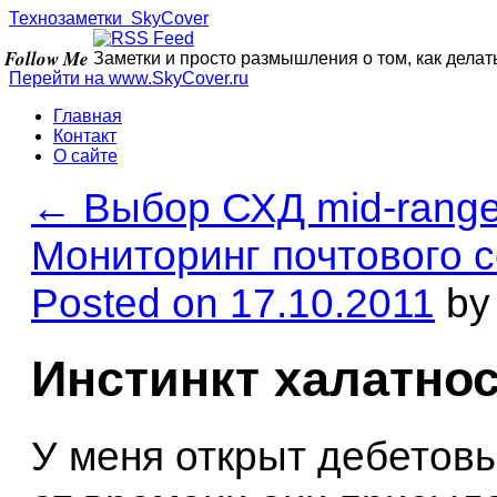
Технозаметки
Sky
Cover
Follow Me
Заметки и просто размышления о том, как делат
Перейти на www.
SkyCover
.ru
Главная
Контакт
О сайте
←
Выбор СХД mid-range,
Мониторинг почтового 
Posted on
17.10.2011
by
Инстинкт халатно
У меня открыт дебетов