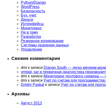
Python/Django
WordPress
Безопасность
Бух. учет
Деньги
Интерфейсы
Мониторинг
Не в тему
Разработка
Резервное копирование
Системы хранения данных
Управление
Свежие комментарии
dmi
к записи
Django South — легко меняем мод
vmstat, sar и первичная диагностика производит
dmi
к записи
Мониторинг почтового сервера — 
dmi
к записи
Учет по счетам для программистов.
Dmitry Paskal
к записи
Учет по счетам для прогр
Архивы
Август 2013