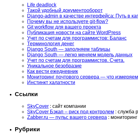
Life deadlock
Такой удобный документооборот
Django-admin в качестве интерфейса: Путь в ка
Почему вы не используете git-flow?
Git workflow для вашего проекта
Публикация новости на сайте WordPress
Учет по счетам для программистов: Баланс
Терминология денег
Django South — заполняем таблицы
Django South — легко меняем модель данных
Учет по счетам для программистов. Счета.
Уникальное безобразие
Как вести ежедневник
Мониторинг почтового сервера — что измеряе
Инстинкт халатности
Ссылки
SkyCover
: сайт компании
SkyCover Бэкап – риск под контролем
: служба 
Zabber.ru — пульс вашего сервера
: мониторинг
Рубрики