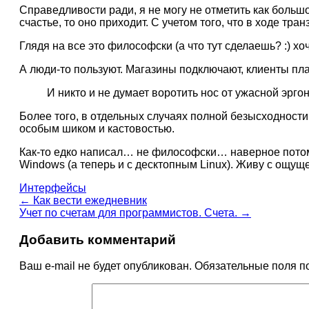
Справедливости ради, я не могу не отметить как большо
счастье, то оно приходит. С учетом того, что в ходе тр
Глядя на все это философски (а что тут сделаешь? :) х
А люди-то пользуют. Магазины подключают, клиенты плат
И никто и не думает воротить нос от ужасной эрго
Более того, в отдельных случаях полной безысходности
особым шиком и кастовостью.
Как-то едко написал… не философски… наверное потому,
Windows (а теперь и с десктопным Linux). Живу с ощущен
Интерфейсы
←
Как вести ежедневник
Учет по счетам для программистов. Счета.
→
Добавить комментарий
Ваш e-mail не будет опубликован.
Обязательные поля 