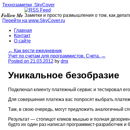
Технозаметки
Sky
Cover
Follow Me
Заметки и просто размышления о том, как делат
Перейти на www.
SkyCover
.ru
Главная
Контакт
О сайте
←
Как вести ежедневник
Учет по счетам для программистов. Счета.
→
Posted on
21.03.2012
by
dmi
Уникальное безобразие
Подключал клиенту платежный сервис и тестировал его
Для совершения платежа вас попросят выбрать платежну
Там, в свою очередь, могут предложить аналогичный сп
Результат — стопицот кликов мышью и полная дезориен
будто их один раз написал программист-разработчик и 