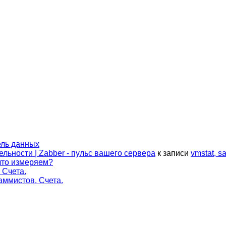
ель данных
ельности | Zabber - пульс вашего сервера
к записи
vmstat, 
что измеряем?
 Счета.
аммистов. Счета.