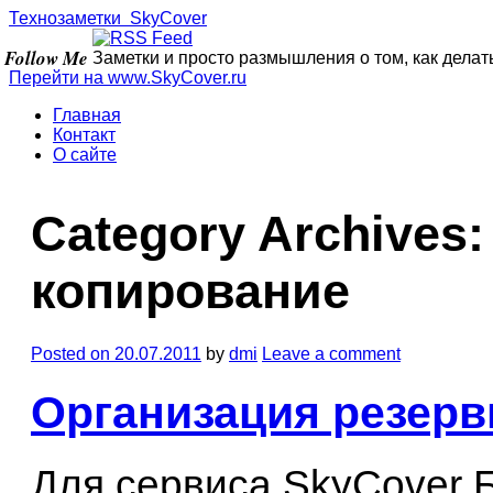
Технозаметки
Sky
Cover
Follow Me
Заметки и просто размышления о том, как делат
Перейти на www.
SkyCover
.ru
Главная
Контакт
О сайте
Category Archives
копирование
Posted on
20.07.2011
by
dmi
Leave a comment
Организация резерв
Для сервиса SkyCover 